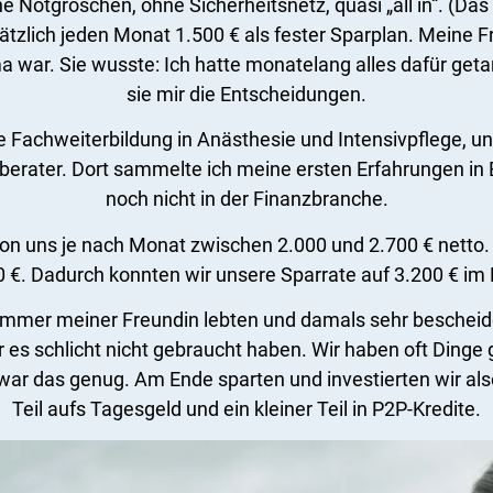
hne Notgroschen, ohne Sicherheitsnetz, quasi „all in“. (
zlich jeden Monat 1.500 € als fester Sparplan. Meine Fr
ma war. Sie wusste: Ich hatte monatelang alles dafür get
sie mir die Entscheidungen.
 Fachweiterbildung in Anästhesie und Intensivpflege, un
erater. Dort sammelte ich meine ersten Erfahrungen in B
noch nicht in der Finanzbranche.
von uns je nach Monat zwischen 2.000 und 2.700 € nett
0 €. Dadurch konnten wir unsere Sparrate auf 3.200 € im
rzimmer meiner Freundin lebten und damals sehr bescheide
ir es schlicht nicht gebraucht haben. Wir haben oft Dinge
r das genug. Am Ende sparten und investierten wir also a
Teil aufs Tagesgeld und ein kleiner Teil in P2P-Kredite.