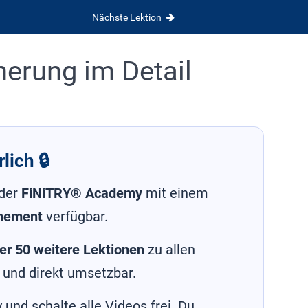
Nächste Lektion
herung im Detail
lich 🔒
 der
FiNiTRY® Academy
mit einem
nement
verfügbar.
er 50 weitere Lektionen
zu allen
 und direkt umsetzbar.
und schalte alle Videos frei. Du