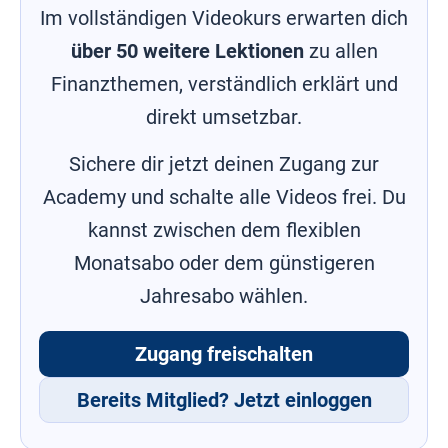
muss oder
Im vollständigen Videokurs erwarten dich
überflüssig
über 50 weitere Lektionen
zu allen
Wann
bekomme
Finanzthemen, verständlich erklärt und
ich
welches
direkt umsetzbar.
Geld
wenn ich
krank bin
Sichere dir jetzt deinen Zugang zur
Academy und schalte alle Videos frei. Du
Berufsunfähigkeitsversicherung
im Detail
kannst zwischen dem flexiblen
Private
Monatsabo oder dem günstigeren
Krankenzusatz-
und
Vollversicherung
Jahresabo wählen.
Unterschiedliche
Lebensversicherungen
Zugang freischalten
Versicherungen
Bereits Mitglied? Jetzt einloggen
richtig
vergleichen