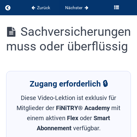
Zurück
Nächster
Kapitel
9:
So
Finanzielle
Sachversicherungen
geht
Bildung
Investment
muss oder überflüssig
Kapitel
10:
Tieferer
Einblick
zum
Zugang erforderlich 🔒
Thema
Versicherungen
Diese Video-Lektion ist exklusiv für
Warum
Mitglieder der
FiNiTRY® Academy
mit
überhaupt
eine
einem aktiven
Flex
oder
Smart
Versicherung
Abonnement
verfügbar.
Sachversicherungen