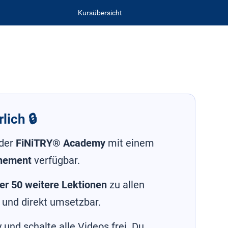
Kursübersicht
lich 🔒
 der
FiNiTRY® Academy
mit einem
nement
verfügbar.
er 50 weitere Lektionen
zu allen
 und direkt umsetzbar.
und schalte alle Videos frei. Du