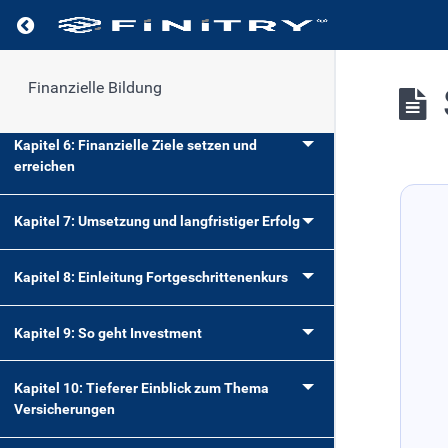
Kapitel 4: Finanzprodukte einfach erklärt
Kapitel 5: Versicherungen und finanzielle
Finanzielle Bildung
Absicherung
Kapitel 6: Finanzielle Ziele setzen und
erreichen
Kapitel 7: Umsetzung und langfristiger Erfolg
Kapitel 8: Einleitung Fortgeschrittenenkurs
Kapitel 9: So geht Investment
Kapitel 10: Tieferer Einblick zum Thema
Versicherungen