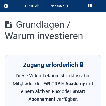
Kapitel
Zurück
Nächster
7:
Umsetzung
und
Finanzielle
Grundlagen /
langfristiger
Bildung
Erfolg
Warum investieren
Kapitel
8:
Einleitung
Fortgeschrittenenkurs
Zugang erforderlich 🔒
Kapitel
9:
Diese Video-Lektion ist exklusiv für
So
Mitglieder der
FiNiTRY® Academy
mit
geht
Investment
einem aktiven
Flex
oder
Smart
Abonnement
verfügbar.
Grundlagen