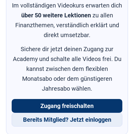
/ Warum
Im vollständigen Videokurs erwarten dich
investieren
über 50 weitere Lektionen
zu allen
Unterschiede
Finanzthemen, verständlich erklärt und
Tagesgeld
und Festgeld
direkt umsetzbar.
Edelmetalle
Sichere dir jetzt deinen Zugang zur
- Der sichere
Hafen für
Academy und schalte alle Videos frei. Du
dein
Investment?
kannst zwischen dem flexiblen
Monatsabo oder dem günstigeren
Grundlegendes
zu
Aktien(Fonds)
Jahresabo wählen.
und ETFs
Zugang freischalten
Aktienfonds
vs. ETF
Bereits Mitglied? Jetzt einloggen
Welche
Strategie