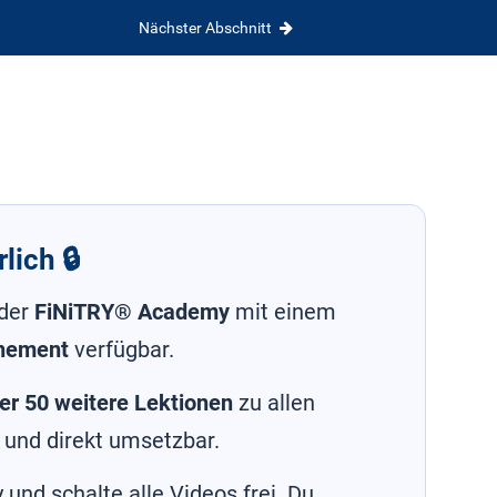
Nächster Abschnitt
lich 🔒
 der
FiNiTRY® Academy
mit einem
nement
verfügbar.
er 50 weitere Lektionen
zu allen
 und direkt umsetzbar.
und schalte alle Videos frei. Du